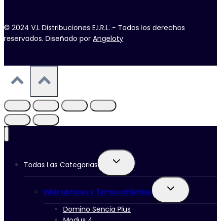
© 2024 V.L Distribuciones E.I.R.L. - Todos los derechos
reservados. Diseñado por
Angeloty
Ampliar
Todas Las Categorias
el
menú
Ampliar
hijo
Interruptores y Tomacorrientes
el
menú
Domino Sencia Plus
hijo
Modus 4