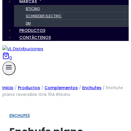
MARCAS
BTICINO
SCHNEIDER ELECTRIC
3M
PRODUCTOS
CONTÁCTENOS
0
Inicio
/
Productos
/
Complementos
/
Enchufes
/
Enchufe
plano reversible Gris 15A Bticino
ENCHUFES