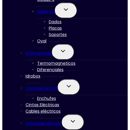
Ampliar
Matix Go
el
menú
Dados
hijo
Placas
Soportes
Oval
Ampliar
Interruptores
el
menú
Termomagneticos
hijo
Diferenciales
Idrobox
Ampliar
Complementos
el
menú
Enchufes
hijo
Cintas Eléctricas
Cables eléctricos
Ampliar
Schneider Electric
el