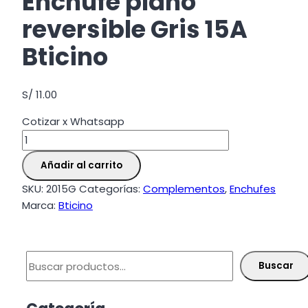
Enchufe plano
reversible Gris 15A
Bticino
S/
11.00
Cotizar x Whatsapp
Enchufe
plano
Añadir al carrito
reversible
Gris
SKU:
2015G
Categorías:
Complementos
,
Enchufes
15A
Marca:
Bticino
Bticino
cantidad
Buscar
Buscar