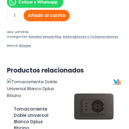
Cotizar x Whatsapp
Interruptor
Añadir al carrito
3
Vias
SKU:
AP1101N
Bticino
Categorías:
Domino Sencia Plus
,
Interruptores y Tomacorrientes
Dplus
Marca:
Bticino
Negro
10A
250V
cantidad
Productos relacionados
Tomacorriente
Doble Universal
Blanco Dplus
Bticino