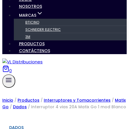
NOSOTROS
MARCAS
BTICINO
SCHNEIDER ELECTRIC
3M
PRODUCTOS
CONTÁCTENOS
0
Inicio
/
Productos
/
Interruptores y Tomacorrientes
/
Matix
Go
/
Dados
/
Interruptor 4 vias 20A Matix Go 1 mod Blanco
DADOS