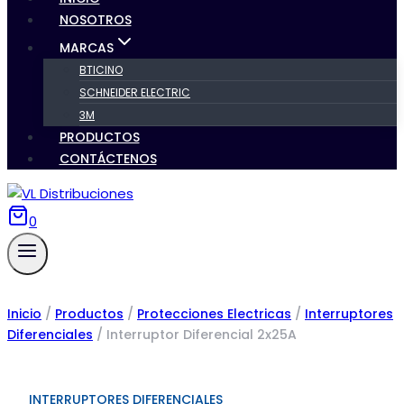
NOSOTROS
MARCAS
BTICINO
SCHNEIDER ELECTRIC
3M
PRODUCTOS
CONTÁCTENOS
0
Inicio
/
Productos
/
Protecciones Electricas
/
Interruptores
Diferenciales
/
Interruptor Diferencial 2x25A
INTERRUPTORES DIFERENCIALES