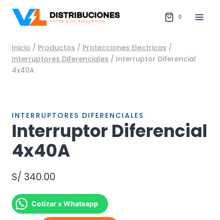
Saltar
al
0
contenido
Inicio
/
Productos
/
Protecciones Electricas
/
Interruptores Diferenciales
/
Interruptor Diferencial
4x40A
INTERRUPTORES DIFERENCIALES
Interruptor Diferencial
4x40A
S/
340.00
Cotizar x Whatsapp