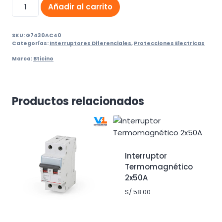
Interruptor
Añadir al carrito
Diferencial
4x40A
SKU:
G7430AC40
cantidad
Categorías:
Interruptores Diferenciales
,
Protecciones Electricas
Marca:
Bticino
Productos relacionados
Interruptor
Termomagnético
2x50A
S/
58.00