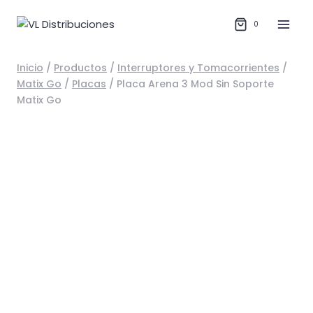
Saltar
al
0
contenido
Inicio
/
Productos
/
Interruptores y Tomacorrientes
/
Matix Go
/
Placas
/
Placa Arena 3 Mod Sin Soporte
Matix Go