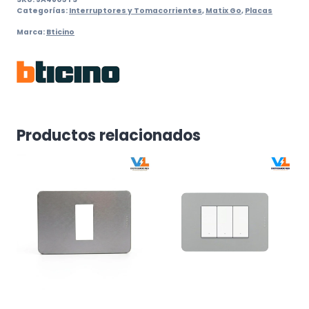
Mod
Categorías:
Interruptores y Tomacorrientes
,
Matix Go
,
Placas
Sin
Marca:
Bticino
Soporte
Matix
Go
cantidad
Productos relacionados