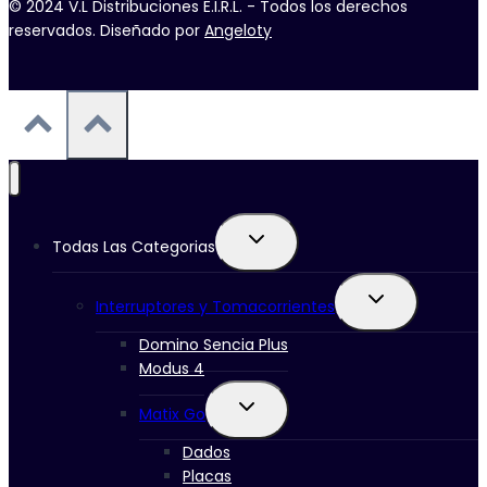
© 2024 V.L Distribuciones E.I.R.L. - Todos los derechos
reservados. Diseñado por
Angeloty
Ampliar
Todas Las Categorias
el
menú
Ampliar
hijo
Interruptores y Tomacorrientes
el
menú
Domino Sencia Plus
hijo
Modus 4
Ampliar
Matix Go
el
menú
Dados
hijo
Placas