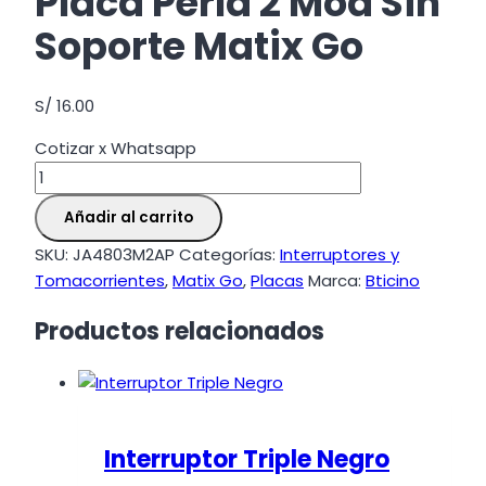
Placa Perla 2 Mod Sin
Soporte Matix Go
S/
16.00
Cotizar x Whatsapp
Placa
Perla
Añadir al carrito
2
Mod
SKU:
JA4803M2AP
Categorías:
Interruptores y
Sin
Tomacorrientes
,
Matix Go
,
Placas
Marca:
Bticino
Soporte
Productos relacionados
Matix
Go
cantidad
Interruptor Triple Negro