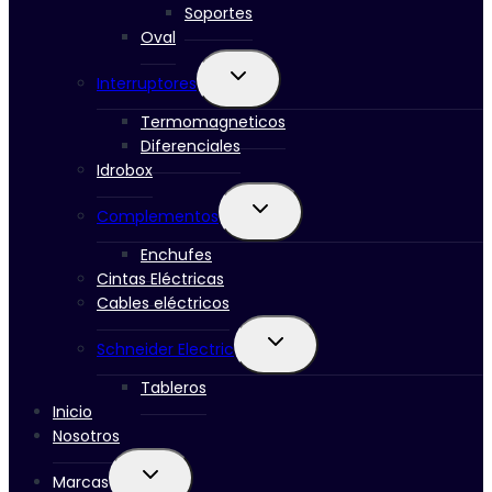
Soportes
Oval
Ampliar
Interruptores
el
menú
Termomagneticos
hijo
Diferenciales
Idrobox
Ampliar
Complementos
el
menú
Enchufes
hijo
Cintas Eléctricas
Cables eléctricos
Ampliar
Schneider Electric
el
menú
Tableros
hijo
Inicio
Nosotros
Ampliar
Marcas