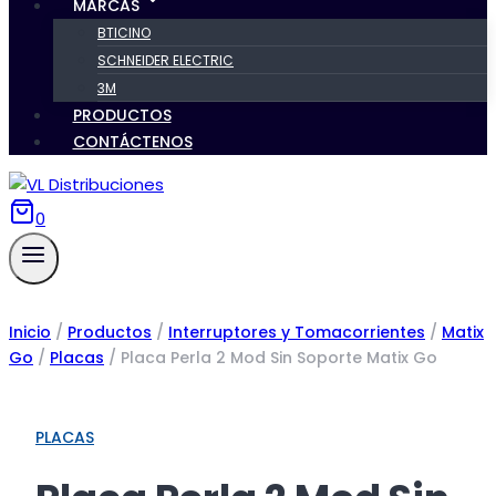
MARCAS
BTICINO
SCHNEIDER ELECTRIC
3M
PRODUCTOS
CONTÁCTENOS
0
Inicio
/
Productos
/
Interruptores y Tomacorrientes
/
Matix
Go
/
Placas
/
Placa Perla 2 Mod Sin Soporte Matix Go
PLACAS