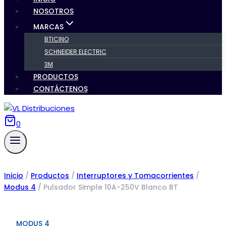
NOSOTROS
MARCAS
BTICINO
SCHNEIDER ELECTRIC
3M
PRODUCTOS
CONTÁCTENOS
0
Inicio
/
Productos
/
Interruptores y Tomacorrientes
/
Modus 4
/
Pulsador Simple 10A-250V Blanco BT
MODUS 4