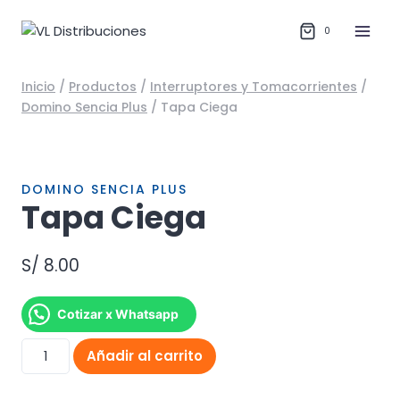
Saltar
al
0
contenido
Inicio
/
Productos
/
Interruptores y Tomacorrientes
/
Domino Sencia Plus
/
Tapa Ciega
DOMINO SENCIA PLUS
Tapa Ciega
S/
8.00
Cotizar x Whatsapp
Tapa
Añadir al carrito
Ciega
cantidad