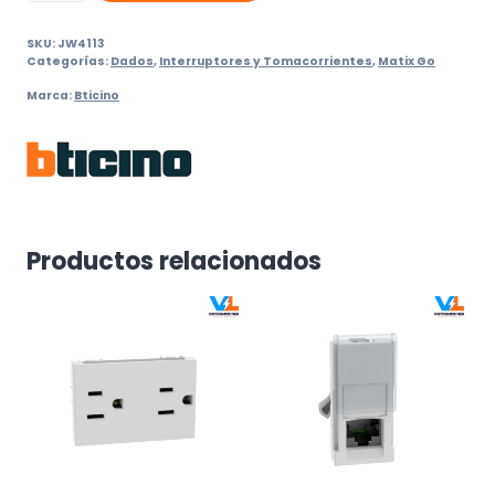
en
SKU:
JW4113
Línea
Categorías:
Dados
,
Interruptores y Tomacorrientes
,
Matix Go
2P+T
Marca:
Bticino
10A
Matix
Go
1
Mod
Blanco
Productos relacionados
cantidad