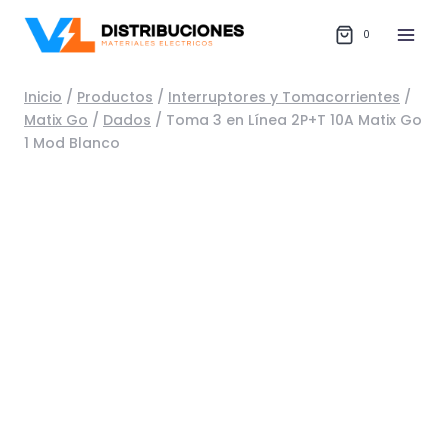
Saltar
al
0
contenido
Inicio
/
Productos
/
Interruptores y Tomacorrientes
/
Matix Go
/
Dados
/
Toma 3 en Línea 2P+T 10A Matix Go
1 Mod Blanco