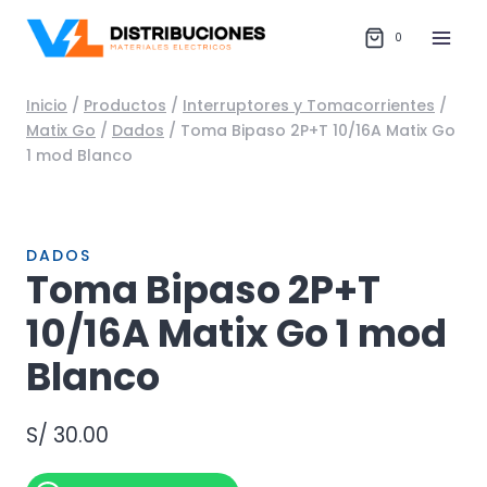
Saltar
al
0
contenido
Inicio
/
Productos
/
Interruptores y Tomacorrientes
/
Matix Go
/
Dados
/
Toma Bipaso 2P+T 10/16A Matix Go
1 mod Blanco
DADOS
Toma Bipaso 2P+T
10/16A Matix Go 1 mod
Blanco
S/
30.00