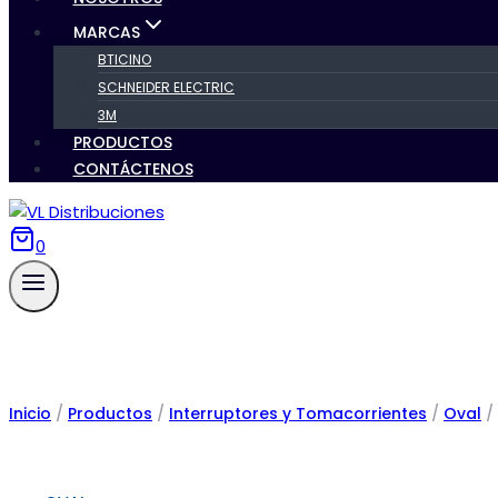
MARCAS
BTICINO
SCHNEIDER ELECTRIC
3M
PRODUCTOS
CONTÁCTENOS
0
Inicio
/
Productos
/
Interruptores y Tomacorrientes
/
Oval
/