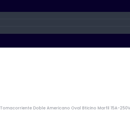
Tomacorriente Doble Americano Oval Bticino Marfil 15A-250