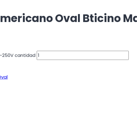
mericano Oval Bticino Ma
A-250V cantidad
Oval