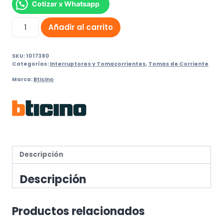
Cotizar x Whatsapp
Tomacorriente
Añadir al carrito
tipo
Schuko
SKU:
1017380
2p+T
Categorías:
Interruptores y Tomacorrientes
,
Tomas de Corriente
(Blanco)
Marca:
Bticino
AM5440/3
cantidad
Descripción
Descripción
Productos relacionados