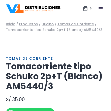
Saltar
al
0
contenido
Inicio
/
Productos
/
Bticino
/
Tomas de Corriente
/
Tomacorriente tipo Schuko 2p+T (Blanco) AM5440/3
TOMAS DE CORRIENTE
Tomacorriente tipo
Schuko 2p+T (Blanco)
AM5440/3
S/
35.00