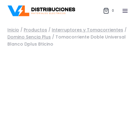
Saltar
al
0
contenido
Inicio
/
Productos
/
Interruptores y Tomacorrientes
/
Domino Sencia Plus
/
Tomacorriente Doble Universal
Blanco Dplus Bticino