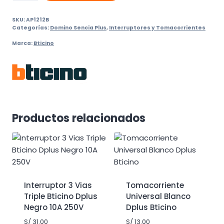
Universal
SKU:
AP1212B
Blanco
Categorías:
Domino Sencia Plus
,
Interruptores y Tomacorrientes
Dplus
Marca:
Bticino
Bticino
cantidad
Productos relacionados
Interruptor 3 Vias
Tomacorriente
Triple Bticino Dplus
Universal Blanco
Negro 10A 250V
Dplus Bticino
S/
31.00
S/
13.00