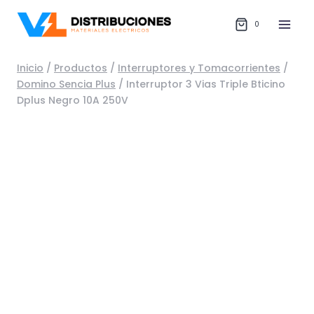
Saltar
al
0
contenido
Inicio
/
Productos
/
Interruptores y Tomacorrientes
/
Domino Sencia Plus
/
Interruptor 3 Vias Triple Bticino
Dplus Negro 10A 250V