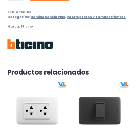
Vias
SKU:
AP1301N
Triple
Categorías:
Domino Sencia Plus
,
Interruptores y Tomacorrientes
Bticino
Marca:
Bticino
Dplus
Negro
10A
250V
cantidad
Productos relacionados