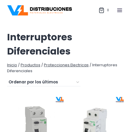
Saltar
al
0
contenido
Interruptores
Diferenciales
Inicio
/
Productos
/
Protecciones Electricas
/
Interruptores
Diferenciales