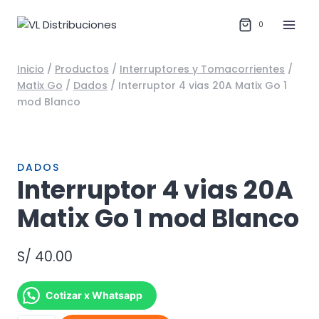
Saltar
al
0
contenido
Inicio
/
Productos
/
Interruptores y Tomacorrientes
/
Matix Go
/
Dados
/
Interruptor 4 vias 20A Matix Go 1
mod Blanco
DADOS
Interruptor 4 vias 20A
Matix Go 1 mod Blanco
S/
40.00
Cotizar x Whatsapp