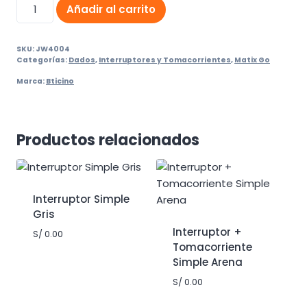
Interruptor
Añadir al carrito
4
vias
SKU:
JW4004
20A
Categorías:
Dados
,
Interruptores y Tomacorrientes
,
Matix Go
Matix
Marca:
Bticino
Go
1
mod
Blanco
Productos relacionados
cantidad
Interruptor Simple
Gris
Interruptor +
S/
0.00
Tomacorriente
Simple Arena
S/
0.00